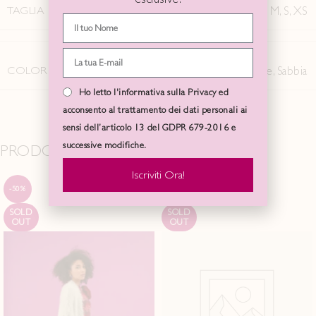
TAGLIA
L
,
M
,
S
,
XS
COLORE
Avorio
,
Carbone
,
Sabbia
Ho letto l'informativa sulla Privacy ed
acconsento al trattamento dei dati personali ai
sensi dell’articolo 13 del GDPR 679-2016 e
successive modifiche.
PRODOTTI CORRELATI
Iscriviti Ora!
-50%
-50%
SOLD
SOLD
OUT
OUT