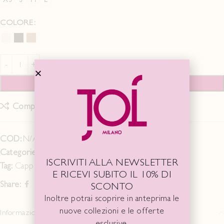
COLORE
AGGIUNGI AL CARRELLO
Compare
Add to wishlist
COD:
N/A
Categorie:
Cappotti/Giacche
,
FALL WINTER 24/25
ISCRIVITI ALLA NEWSLETTER
Tag:
Cappotto
E RICEVI SUBITO IL 10% DI
Share:
SCONTO
Inoltre potrai scoprire in anteprima le
nuove collezioni e le offerte
Informazioni aggiuntive
esclusive.