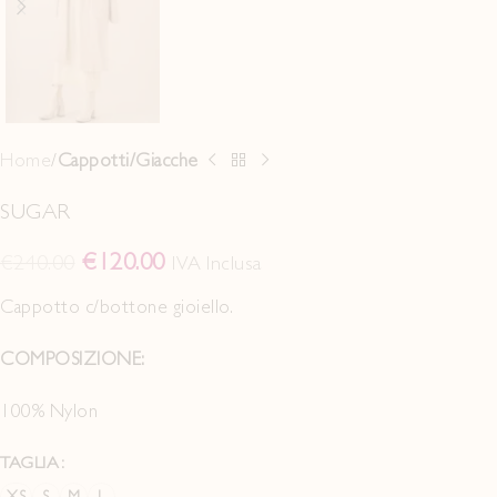
Home
Cappotti/Giacche
SUGAR
€
120.00
€
240.00
IVA Inclusa
Cappotto c/bottone gioiello.
COMPOSIZIONE:
100% Nylon
TAGLIA
XS
S
M
L