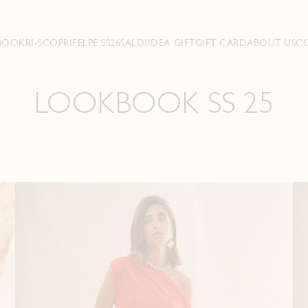
BOOK
RI-SCOPRI
FELPE SS26
SALDI
IDEA GIFT
GIFT CARD
ABOUT US
C
LOOKBOOK SS 25