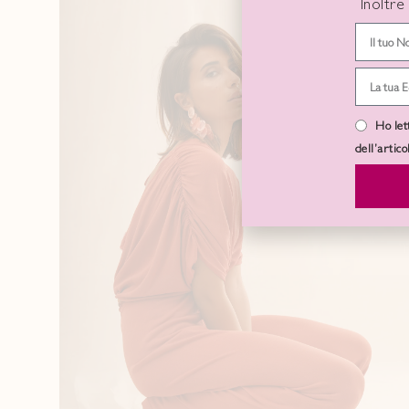
Inoltre
Ho let
dell’artic