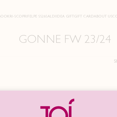
BOOK
RI-SCOPRI
FELPE SS26
SALDI
IDEA GIFT
GIFT CARD
ABOUT US
C
GONNE FW 23/24
S