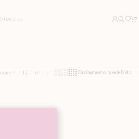
ONTACT US
how
9
12
18
24