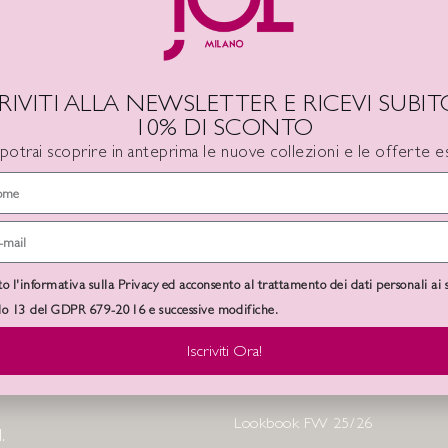
CRIVITI ALLA NEWSLETTER E RICEVI SUBITO
10% DI SCONTO
 potrai scoprire in anteprima le nuove collezioni e le offerte es
ON
to l'informativa sulla Privacy ed acconsento al trattamento dei dati personali ai 
0
IVA Inclusa
olo 13 del GDPR 679-2016 e successive modifiche.
Iscriviti Ora!
A SEDE
SHOP MENU
Lookbook FW 25/26
.