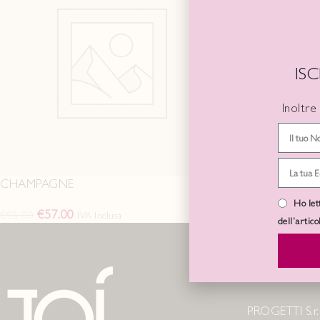
IS
Inoltre
CHAMPAGNE
VODKA LEM
Ho let
€
57.00
€
84.0
€
95.00
€
140.00
IVA Inclusa
dell’artic
LA NOSTR
PROGETTI S.r.l