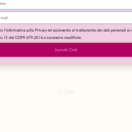
to l'informativa sulla Privacy ed acconsento al trattamento dei dati personali ai 
olo 13 del GDPR 679-2016 e successive modifiche.
Iscriviti Ora!
NEW FELPE SS26
SCOPRI