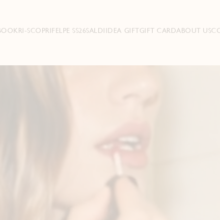
BOOK
RI-SCOPRI
FELPE SS26
SALDI
IDEA GIFT
GIFT CARD
ABOUT US
C