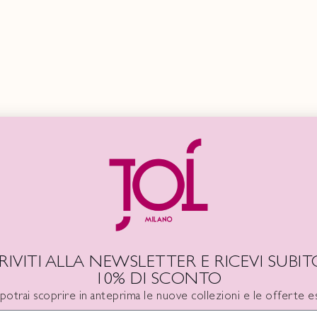
NUOVE FELPE SS26
L'evoluzione JOJ Milano in una capsule di felpe uniche
JOJ MILANO
CRIVITI ALLA NEWSLETTER E RICEVI SUBITO
10% DI SCONTO
 potrai scoprire in anteprima le nuove collezioni e le offerte es