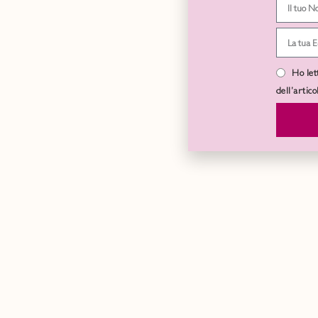
Ho let
dell’artic