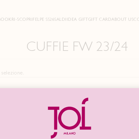
BOOK
RI-SCOPRI
FELPE SS26
SALDI
IDEA GIFT
GIFT CARD
ABOUT US
C
CUFFIE FW 23/24
 selezione.