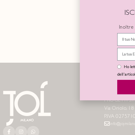
IS
Inoltre
Ho let
dell’artic
LA NOSTR
PROGETTI S.r.l
Via Oriolo, 1
P.IVA 027571
info@jojmila