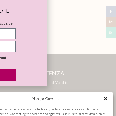
 IL
Faceb
Instag
clusive.
Whats
sensi
ASSISTENZA
Condizioni di Vendita
Metodi di Pagamento
Manage Consent
Resi e Rimborsi
e best experiences, we use technologies like cookies to store and/or access
mation. Consenting to these technologies will allow us to process data such as
Spedizioni