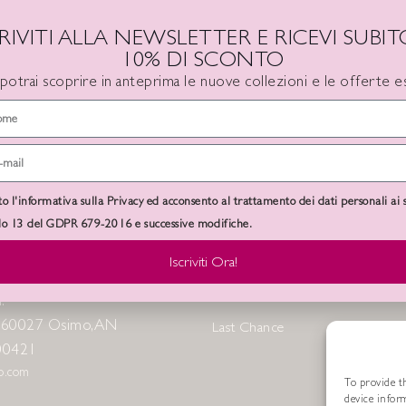
CRIVITI ALLA NEWSLETTER E RICEVI SUBITO
10% DI SCONTO
 potrai scoprire in anteprima le nuove collezioni e le offerte es
to l'informativa sulla Privacy ed acconsento al trattamento dei dati personali ai 
olo 13 del GDPR 679-2016 e successive modifiche.
A SEDE
SHOP MENU
Iscriviti Ora!
Lookbook FW 25/26
.
8 60027 Osimo, AN
Last Chance
00421
no.com
To provide th
device infor