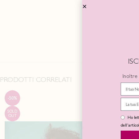
TAGLIA
COLORE
IS
Inoltre
PRODOTTI CORRELATI
-50%
-50%
SOLD
SOLD
OUT
OUT
Ho let
dell’artic