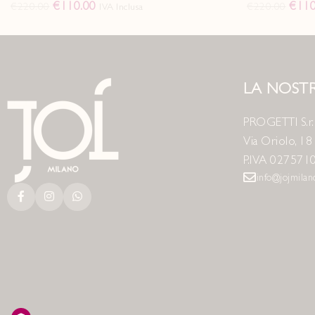
€
110.00
€
110
€
220.00
€
220.00
IVA Inclusa
LA NOSTR
PROGETTI S.r.l
Via Oriolo, 1
P.IVA 027571
info@jojmila