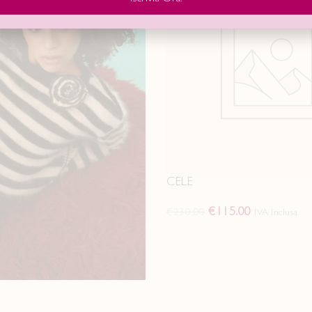
CELE
€
115.00
€
230.00
IVA Inclusa