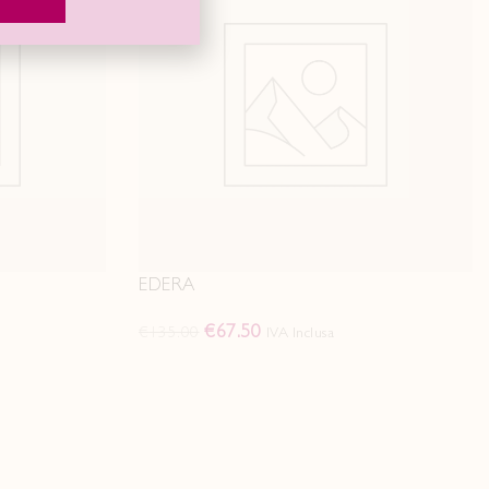
EDERA
€
67.50
€
135.00
IVA Inclusa