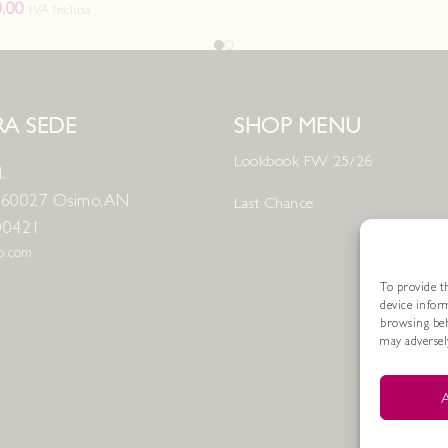
.00
IVA Inclusa
A SEDE
SHOP MENU
Lookbook FW 25/26
.
8 60027 Osimo, AN
Last Chance
00421
no.com
To provide th
device infor
browsing beh
may adversely
A