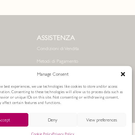
ASSISTENZA
Condizioni di Vendita
Metodi di Pagamento
Resi e Rimborsi
Manage Consent
Spedizioni
e best experiences, we use technologies like cookies to store and/or access
mation. Consenting to these technologies will allow us to process data such as
avior or unique IDs on this site. Not consenting or withdrawing consent,
Cookie Policy
 affect certain features and functions.
Privacy Policy
ccept
Deny
View preferences
Cookie Policy
Privacy Policy