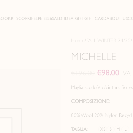
BOOK
RI-SCOPRI
FELPE SS26
SALDI
IDEA GIFT
GIFT CARD
ABOUT US
C
Home
FALL WINTER 24/25
MICHELLE
€
98.00
€
196.00
IVA 
Maglia scollo V c/cintura fiore
COMPOSIZIONE:
80% Wool 20% Nylon Recyc
TAGLIA
XS
S
M
L