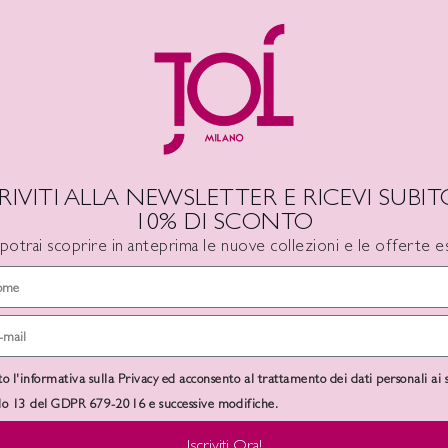
Avo
CRIVITI ALLA NEWSLETTER E RICEVI SUBITO
10% DI SCONTO
 potrai scoprire in anteprima le nuove collezioni e le offerte es
-50%
SOLD
OUT
to l'informativa sulla Privacy ed acconsento al trattamento dei dati personali ai 
olo 13 del GDPR 679-2016 e successive modifiche.
Iscriviti Ora!