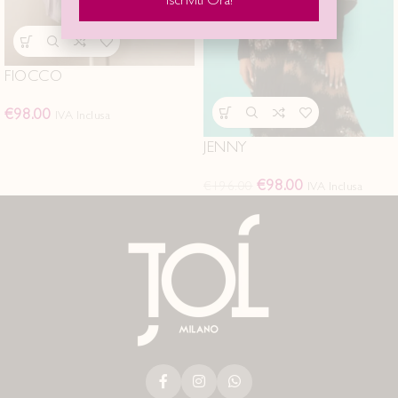
FIOCCO
€
98.00
IVA Inclusa
JENNY
€
98.00
€
196.00
IVA Inclusa