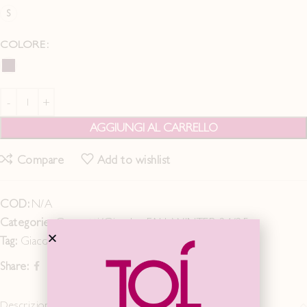
S
COLORE
AGGIUNGI AL CARRELLO
Compare
Add to wishlist
COD:
N/A
Categorie:
Cappotti/Giacche
,
FALL WINTER 24/25
Tag:
Giacca
Share:
Descrizione