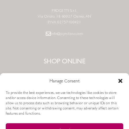
PROGETTI S.r.l.
Via Oriolo, 18 60027 Osimo, AN
P.IVA 02757100421
info@jojmilano.com
SHOP ONLINE
Lookbook FW 25/26
Last Chance
Manage Consent
To provide the best experiences, we use technologies like cookies to store
and/or access device information. Consenting to these technologies will
ASSISTENZA
allow us to process data such as browsing behavior or unique IDs on this
site. Not consenting or withdrawing consent, may adversely affect certain
features and functions.
Condizioni di Vendita