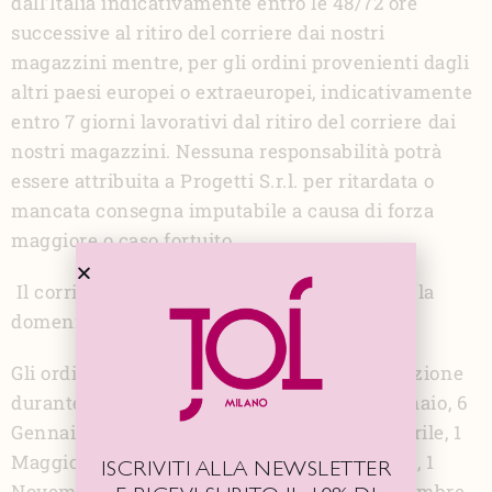
dall’Italia indicativamente entro le 48/72 ore
successive al ritiro del corriere dai nostri
magazzini mentre, per gli ordini provenienti dagli
altri paesi europei o extraeuropei, indicativamente
entro 7 giorni lavorativi dal ritiro del corriere dai
nostri magazzini. Nessuna responsabilità potrà
essere attribuita a Progetti S.r.l. per ritardata o
mancata consegna imputabile a causa di forza
maggiore o caso fortuito.
Il corriere non effettua consegne il sabato e la
domenica.
Gli ordini potranno subire ritardi nella spedizione
durante i seguenti periodi di festività: 1 Gennaio, 6
Gennaio, Pasqua e Lunedì dell'Angelo, 25 Aprile, 1
Maggio, 2 Giugno, dall' 8 Agosto al 30 Agosto, 1
ISCRIVITI ALLA NEWSLETTER
Novembre, 8 Dicembre, 25 Dicembre, 26 Dicembre.