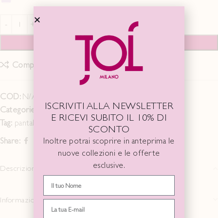
AGGIUNGI AL CARRELLO
Compare
Add to wishlist
COD:
N/A
ISCRIVITI ALLA NEWSLETTER
Categorie:
Last Chance SS 25
,
PANTALONI/GONNE
E RICEVI SUBITO IL 10% DI
Tag:
pantalone
SCONTO
Share:
Inoltre potrai scoprire in anteprima le
nuove collezioni e le offerte
esclusive.
Descrizione
Informazioni aggiuntive