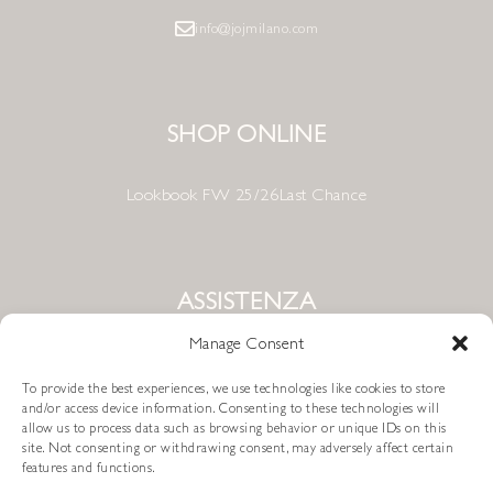
info@jojmilano.com
SHOP ONLINE
Lookbook FW 25/26
Last Chance
ASSISTENZA
Manage Consent
Condizioni di Vendita
To provide the best experiences, we use technologies like cookies to store
Metodi di Pagamento
and/or access device information. Consenting to these technologies will
allow us to process data such as browsing behavior or unique IDs on this
site. Not consenting or withdrawing consent, may adversely affect certain
Resi e Rimborsi
Spedizioni
features and functions.