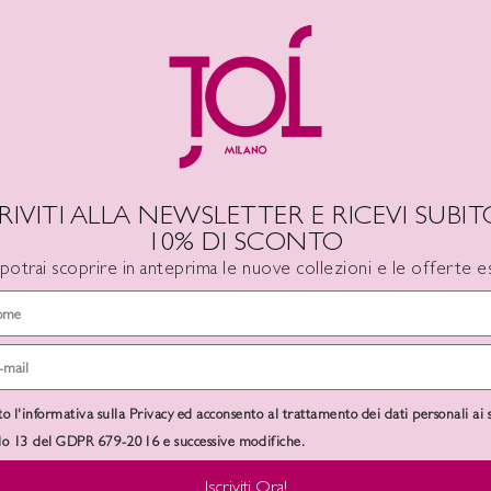
Carbone
,
Mel
CRIVITI ALLA NEWSLETTER E RICEVI SUBITO
10% DI SCONTO
 potrai scoprire in anteprima le nuove collezioni e le offerte es
-50%
SOLD
OUT
to l'informativa sulla Privacy ed acconsento al trattamento dei dati personali ai 
olo 13 del GDPR 679-2016 e successive modifiche.
LIBERATO
Iscriviti Ora!