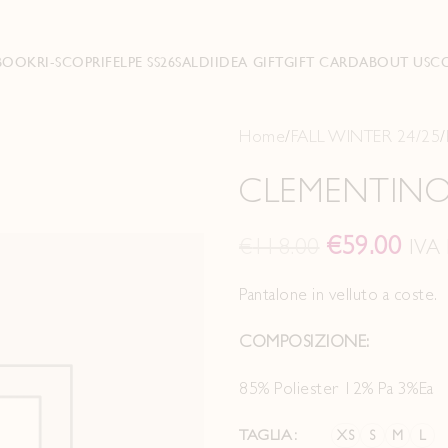
BOOK
RI-SCOPRI
FELPE SS26
SALDI
IDEA GIFT
GIFT CARD
ABOUT US
C
Home
FALL WINTER 24/25
CLEMENTIN
€
59.00
€
118.00
IVA 
Pantalone in velluto a coste.
COMPOSIZIONE:
85% Poliester 12% Pa 3%Ea
TAGLIA
XS
S
M
L