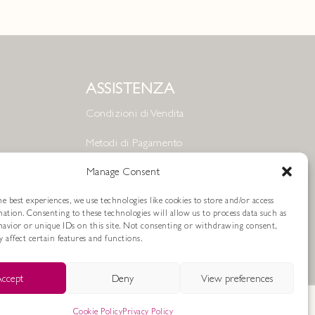
ASSISTENZA
Condizioni di Vendita
Metodi di Pagamento
Resi e Rimborsi
Manage Consent
Spedizioni
e best experiences, we use technologies like cookies to store and/or access
mation. Consenting to these technologies will allow us to process data such as
avior or unique IDs on this site. Not consenting or withdrawing consent,
Cookie Policy
 affect certain features and functions.
Privacy Policy
ccept
Deny
View preferences
Cookie Policy
Privacy Policy