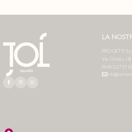
LA NOSTR
PROGETTI S.r.l
Via Oriolo, 1
P.IVA 027571
info@jojmila