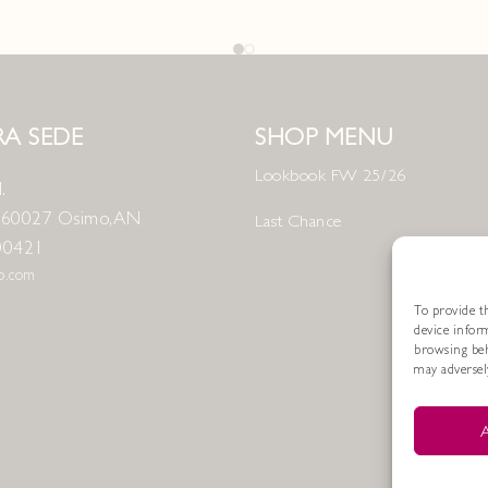
A SEDE
SHOP MENU
Lookbook FW 25/26
.
8 60027 Osimo, AN
Last Chance
00421
no.com
To provide th
device infor
browsing beh
may adversely
A