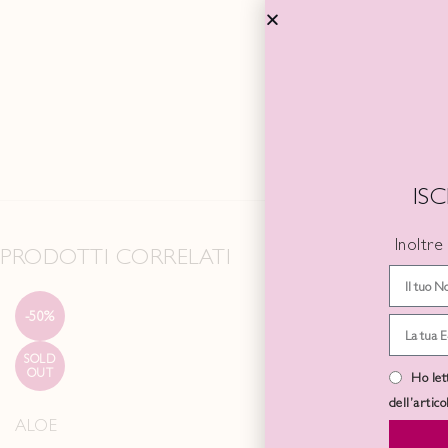
TAGLIA
COLORE
IS
Inoltre
PRODOTTI CORRELATI
-50%
-50%
SOLD
SOLD
OUT
OUT
Ho let
dell’artic
ALOE
ARIETE