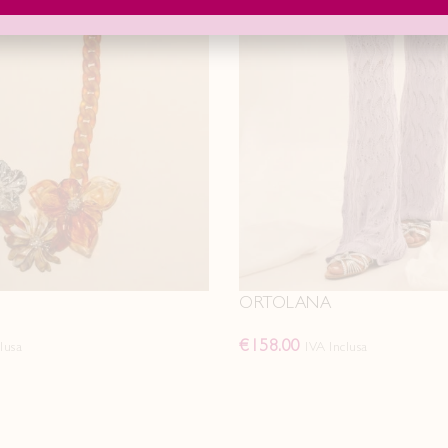
ORTOLANA
€
158.00
lusa
IVA Inclusa