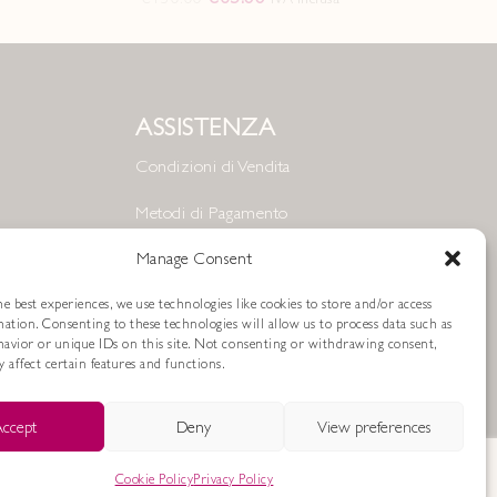
ASSISTENZA
Condizioni di Vendita
Metodi di Pagamento
Resi e Rimborsi
Manage Consent
Spedizioni
e best experiences, we use technologies like cookies to store and/or access
mation. Consenting to these technologies will allow us to process data such as
avior or unique IDs on this site. Not consenting or withdrawing consent,
Cookie Policy
 affect certain features and functions.
Privacy Policy
ccept
Deny
View preferences
Cookie Policy
Privacy Policy