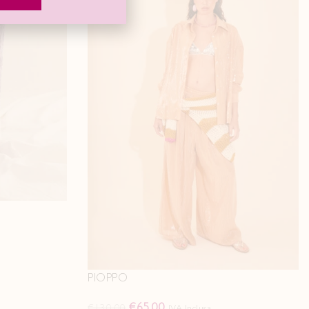
PIOPPO
€
65.00
€
130.00
IVA Inclusa