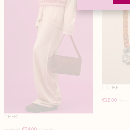
LIGURE
€
28.00
IVA Inc
CHERY
€
94.00
€
188.00
IVA Inclusa