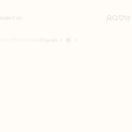
ONTACT US
NTALONI/GONNE
Friarielli