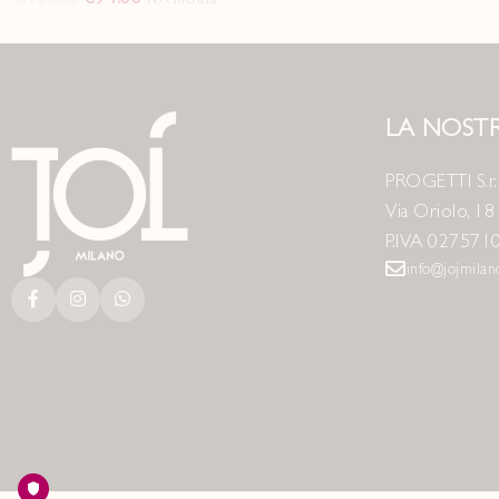
LA NOSTR
PROGETTI S.r.l
Via Oriolo, 1
P.IVA 027571
info@jojmila