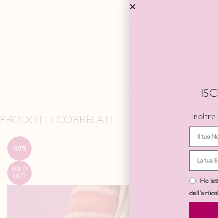
IS
Inoltre
PRODOTTI CORRELATI
-50%
SOLD
OUT
Ho let
dell’artic