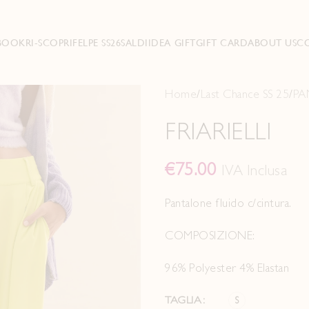
BOOK
RI-SCOPRI
FELPE SS26
SALDI
IDEA GIFT
GIFT CARD
ABOUT US
C
Home
Last Chance SS 25
PA
FRIARIELLI
€
75.00
IVA Inclusa
Pantalone fluido c/cintura.
COMPOSIZIONE:
96% Polyester 4% Elastan
TAGLIA
S