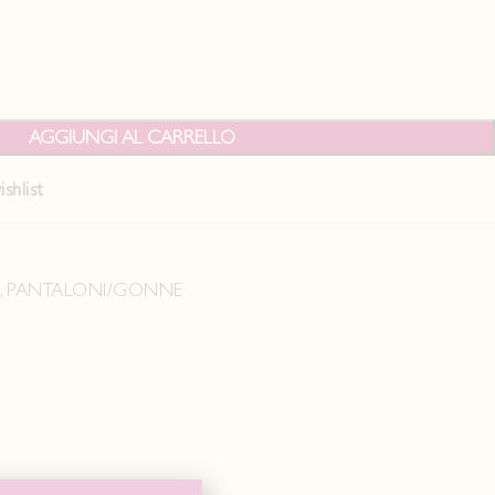
AGGIUNGI AL CARRELLO
shlist
5
,
PANTALONI/GONNE