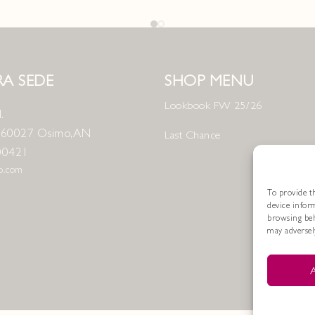
A SEDE
SHOP MENU
Lookbook FW 25/26
.
8 60027 Osimo, AN
Last Chance
00421
no.com
To provide th
device infor
browsing beh
may adversely
A