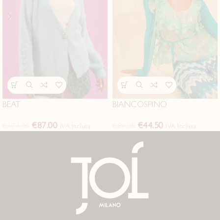
BEAT
BIANCOSPINO
€
87.00
€
44.50
€
174.00
€
89.00
IVA Inclusa
IVA Inclusa