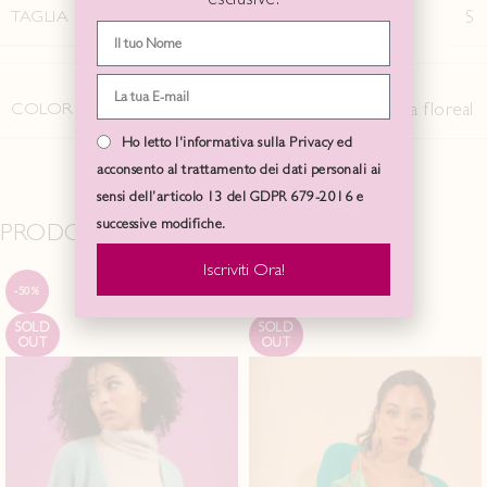
TAGLIA
S
COLORE
Peonia floreal
Ho letto l'informativa sulla Privacy ed
acconsento al trattamento dei dati personali ai
sensi dell’articolo 13 del GDPR 679-2016 e
successive modifiche.
PRODOTTI CORRELATI
Iscriviti Ora!
-50%
-50%
SOLD
SOLD
OUT
OUT