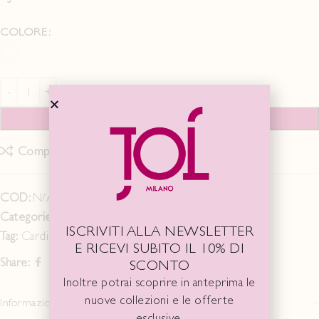
COLORE
AGGIUNGI AL CARRELLO
Compare
Add to wishlist
COD:
N/A
Categorie:
FALL WINTER 24/25
,
Maglie/Cardigan
ISCRIVITI ALLA NEWSLETTER
Tag:
Cardigan
E RICEVI SUBITO IL 10% DI
Share:
SCONTO
Inoltre potrai scoprire in anteprima le
nuove collezioni e le offerte
Informazioni aggiuntive
esclusive.