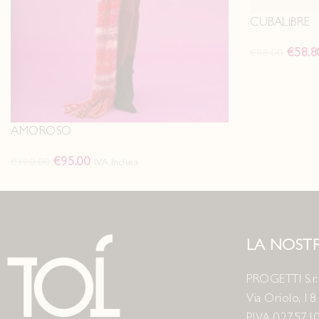
CUBALIBRE
€
58.8
€
98.00
AMOROSO
€
95.00
€
190.00
IVA Inclusa
LA NOSTR
PROGETTI S.r.l
Via Oriolo, 1
P.IVA 027571