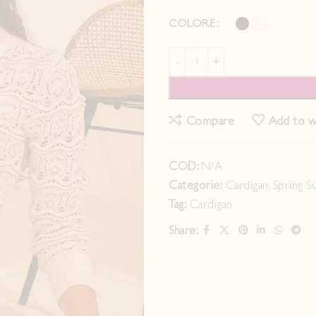
COLORE
Compare
Add to wi
COD:
N/A
Categorie:
Cardigan
,
Spring 
Tag:
Cardigan
Share: