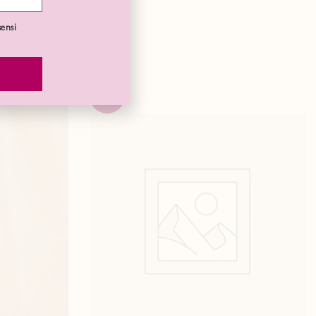
sensi
-50%
SOLD
OUT