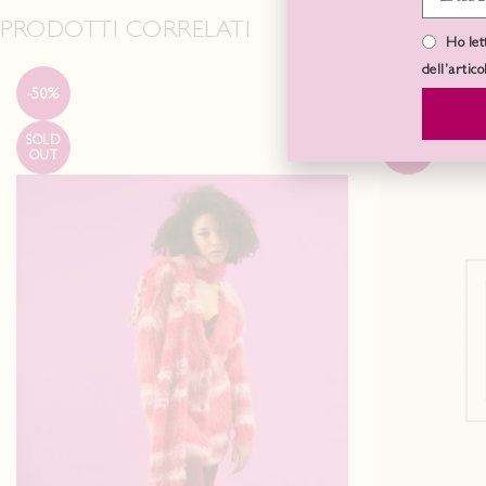
PRODOTTI CORRELATI
Ho let
dell’artic
-50%
-40%
SOLD
SOLD
OUT
OUT