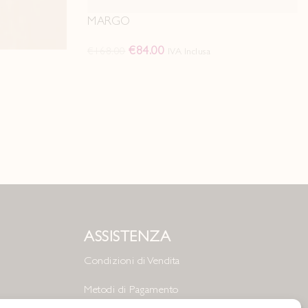
MARGO
€
84.00
€
168.00
IVA Inclusa
ASSISTENZA
Condizioni di Vendita
Metodi di Pagamento