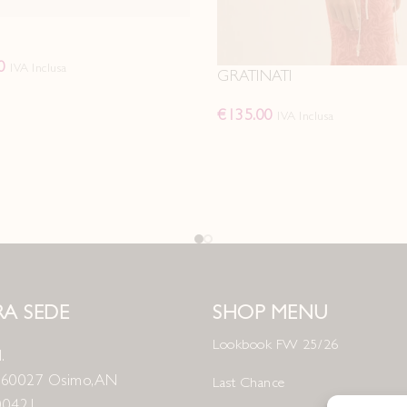
0
IVA Inclusa
GRATINATI
€
135.00
IVA Inclusa
A SEDE
SHOP MENU
Lookbook FW 25/26
.
8 60027 Osimo, AN
Last Chance
00421