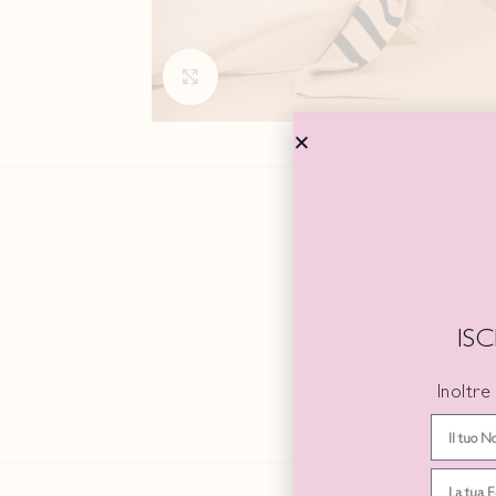
Click to enlarge
TAGLIA
IS
COLORE
Inoltre