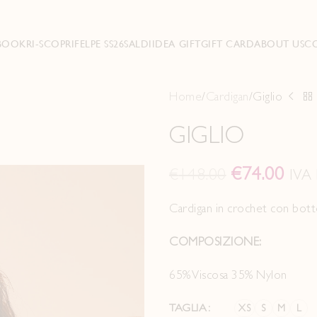
BOOK
RI-SCOPRI
FELPE SS26
SALDI
IDEA GIFT
GIFT CARD
ABOUT US
C
Home
Cardigan
Giglio
GIGLIO
€
74.00
€
148.00
IVA 
Cardigan in crochet con bott
COMPOSIZIONE:
65% Viscosa 35% Nylon
TAGLIA
XS
S
M
L