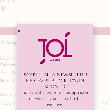
COLORE
AGGIUNGI AL CARRELLO
Compare
Add to wishlist
COD:
N/A
Categorie:
Accessori
,
FALL WINTER 24/25
Tag:
cappello
ISCRIVITI ALLA NEWSLETTER
E RICEVI SUBITO IL 10% DI
Share:
SCONTO
Inoltre potrai scoprire in anteprima le
Informazioni aggiuntive
nuove collezioni e le offerte
TAGLIA
TU
esclusive.