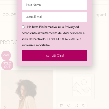
COLORE
Leopard
Ho letto l'informativa sulla Privacy ed
acconsento al trattamento dei dati personali ai
sensi dell’articolo 13 del GDPR 679-2016 e
PRODOTTI CORRELATI
successive modifiche.
Iscriviti Ora!
-50%
-50%
SOLD
OUT