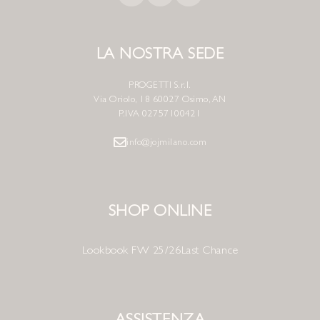
LA NOSTRA SEDE
PROGETTI S.r.l.
Via Oriolo, 18 60027 Osimo, AN
P.IVA 02757100421
info@jojmilano.com
SHOP ONLINE
Lookbook FW 25/26
Last Chance
ASSISTENZA