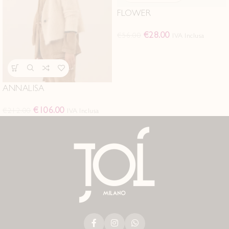
FLOWER
€
28.00
€
56.00
IVA Inclusa
ANNALISA
€
106.00
€
212.00
IVA Inclusa