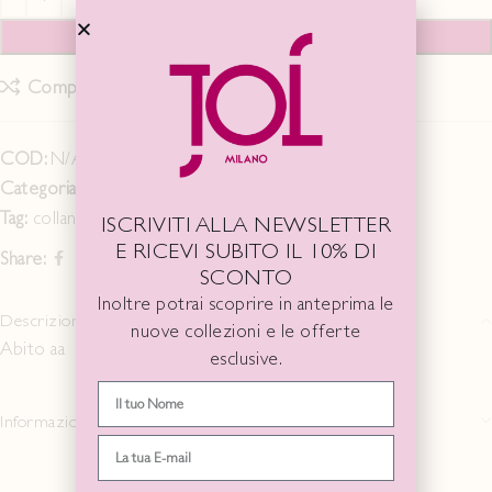
AGGIUNGI AL CARRELLO
Compare
Add to wishlist
COD:
N/A
Categoria:
IDEA GIFT
Tag:
collana
ISCRIVITI ALLA NEWSLETTER
E RICEVI SUBITO IL 10% DI
Share:
SCONTO
Inoltre potrai scoprire in anteprima le
Descrizione
nuove collezioni e le offerte
Abito aa
esclusive.
Informazioni aggiuntive