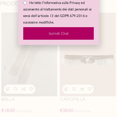
PRODOTTI CORRELATI
Ho letto l'informativa sulla Privacy ed
acconsento al trattamento dei dati personali ai
sensi dell’articolo 13 del GDPR 679-2016 e
successive modifiche.
Iscriviti Ora!
BRILLA
CAMOMILLA
€
18.00
€
38.00
IVA Inclusa
IVA Inclusa