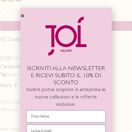
AGGIUNGI AL CARRELLO
Compare
Add to wishlist
COD:
N/A
Categoria:
IDEA GIFT
ISCRIVITI ALLA NEWSLETTER
Tag:
bracciale
E RICEVI SUBITO IL 10% DI
SCONTO
Share:
Inoltre potrai scoprire in anteprima le
nuove collezioni e le offerte
Descrizione
esclusive.
Abito aa
Informazioni aggiuntive