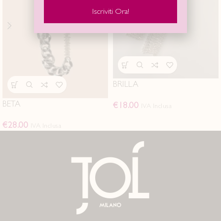
Iscriviti Ora!
BRILLA
BETA
€
18.00
IVA Inclusa
€
28.00
IVA Inclusa