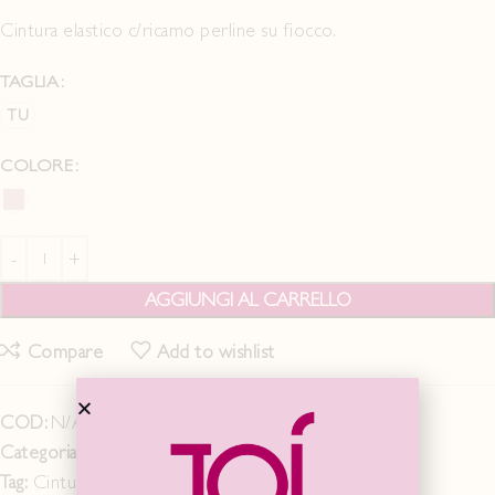
Cintura elastico c/ricamo perline su fiocco.
TAGLIA
TU
COLORE
AGGIUNGI AL CARRELLO
Compare
Add to wishlist
COD:
N/A
Categoria:
IDEA GIFT
Tag:
Cintura