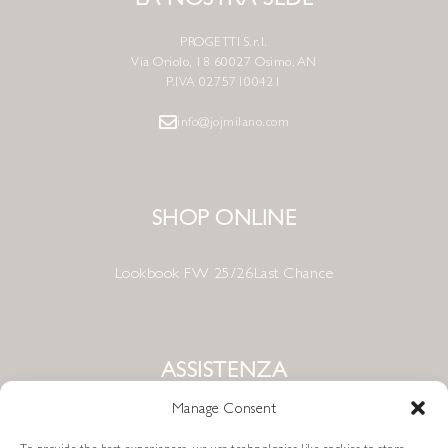
PROGETTI S.r.l.
Via Oriolo, 18 60027 Osimo, AN
P.IVA 02757100421
info@jojmilano.com
SHOP ONLINE
Lookbook FW 25/26
Last Chance
ASSISTENZA
Manage Consent
Condizioni di Vendita