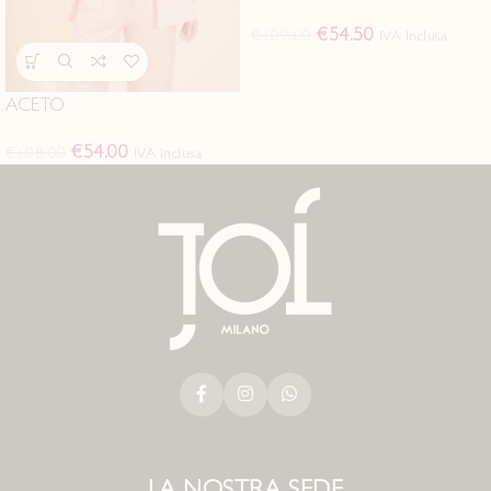
€
54.50
€
109.00
IVA Inclusa
ACETO
€
54.00
€
108.00
IVA Inclusa
LA NOSTRA SEDE