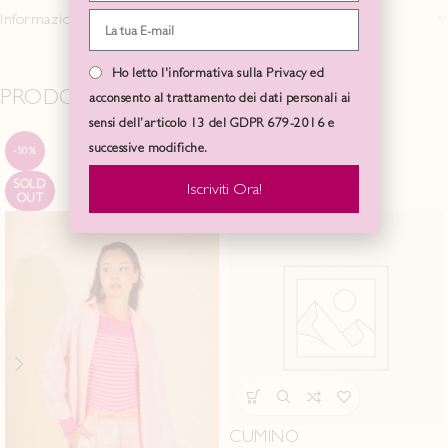
Informazioni aggiuntive
Ho letto l'informativa sulla Privacy ed
PRODOTTI CORRELATI
acconsento al trattamento dei dati personali ai
sensi dell’articolo 13 del GDPR 679-2016 e
successive modifiche.
-50%
-50%
SOLD
SOLD
Iscriviti Ora!
OUT
OUT
CUMINO