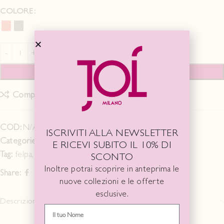
COLORE
AGGIUNGI AL CARRELLO
Compare
Add to wishlist
COD:
N/A
ISCRIVITI ALLA NEWSLETTER
Categorie:
Fall Winter 25/26
,
MAGLIE
E RICEVI SUBITO IL 10% DI
Tag:
felpa
,
Maglia
SCONTO
Inoltre potrai scoprire in anteprima le
Share:
nuove collezioni e le offerte
esclusive.
Descrizione