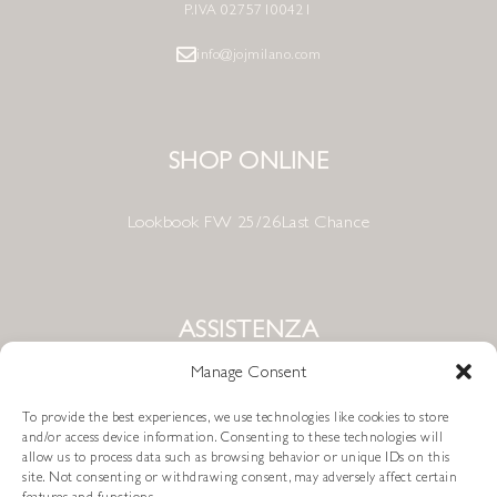
P.IVA 02757100421
info@jojmilano.com
SHOP ONLINE
Lookbook FW 25/26
Last Chance
ASSISTENZA
Manage Consent
Condizioni di Vendita
To provide the best experiences, we use technologies like cookies to store
Metodi di Pagamento
and/or access device information. Consenting to these technologies will
allow us to process data such as browsing behavior or unique IDs on this
site. Not consenting or withdrawing consent, may adversely affect certain
Resi e Rimborsi
Spedizioni