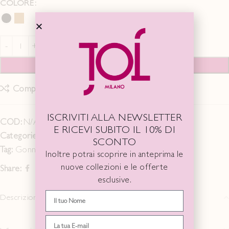
COLORE
AGGIUNGI AL CARRELLO
Compare
Add to wishlist
ISCRIVITI ALLA NEWSLETTER
COD:
N/A
E RICEVI SUBITO IL 10% DI
Categorie:
Fall Winter 25/26
,
GONNE/PANTALONI
SCONTO
Tag:
Gonna
,
longuette
,
paillettes
Inoltre potrai scoprire in anteprima le
nuove collezioni e le offerte
Share:
esclusive.
Descrizione