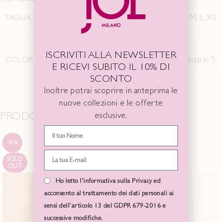
TAGLIA
L
,
M
,
S
,
XS
ISCRIVITI ALLA NEWSLETTER
COLORE
Pink/mandarin 5
E RICEVI SUBITO IL 10% DI
SCONTO
Inoltre potrai scoprire in anteprima le
nuove collezioni e le offerte
PRODOTTI CORRELATI
esclusive.
-50%
-50%
SOLD
SOLD
OUT
OUT
Ho letto l'informativa sulla Privacy ed
acconsento al trattamento dei dati personali ai
sensi dell’articolo 13 del GDPR 679-2016 e
successive modifiche.