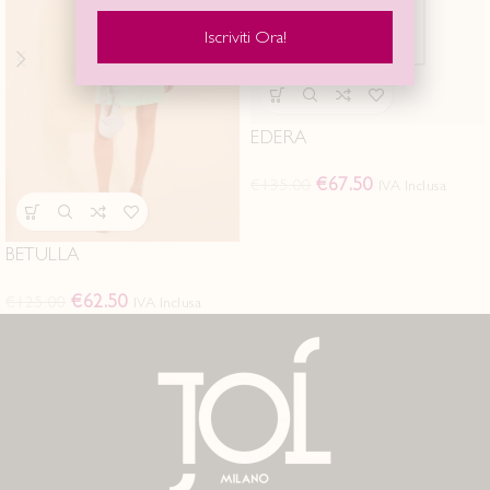
Iscriviti Ora!
EDERA
€
67.50
€
135.00
IVA Inclusa
BETULLA
€
62.50
€
125.00
IVA Inclusa