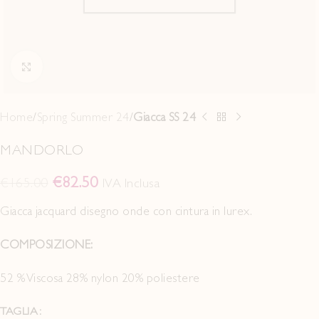
Click to enlarge
Home
Spring Summer 24
Giacca SS 24
MANDORLO
€
82.50
€
165.00
IVA Inclusa
Giacca jacquard disegno onde con cintura in lurex.
COMPOSIZIONE:
52 % Viscosa 28% nylon 20% poliestere
TAGLIA