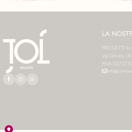
LA NOSTR
PROGETTI S.r.l
Via Oriolo, 1
P.IVA 027571
info@jojmila