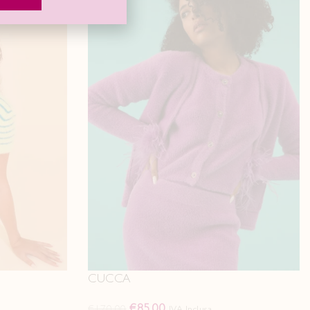
CUCCA
€
85.00
€
170.00
IVA Inclusa