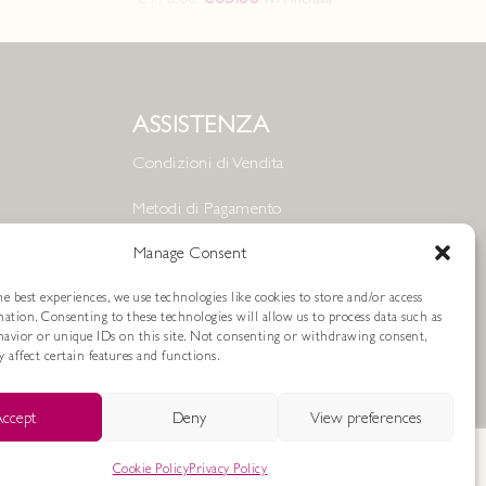
ASSISTENZA
Condizioni di Vendita
Metodi di Pagamento
Resi e Rimborsi
Manage Consent
Spedizioni
e best experiences, we use technologies like cookies to store and/or access
mation. Consenting to these technologies will allow us to process data such as
avior or unique IDs on this site. Not consenting or withdrawing consent,
Cookie Policy
 affect certain features and functions.
Privacy Policy
ccept
Deny
View preferences
Cookie Policy
Privacy Policy