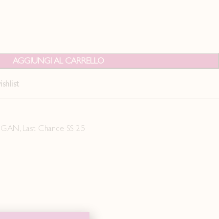
AGGIUNGI AL CARRELLO
shlist
IGAN
,
Last Chance SS 25