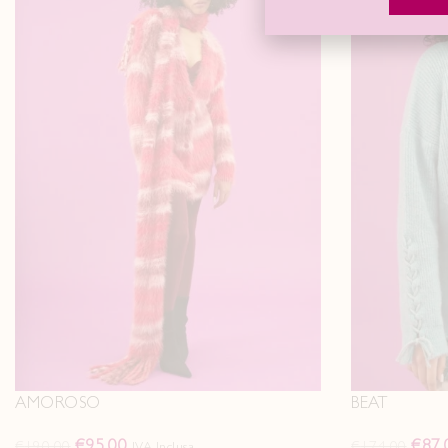
AMOROSO
BEAT
€
95.00
€
87.
€
190.00
€
174.00
IVA Inclusa