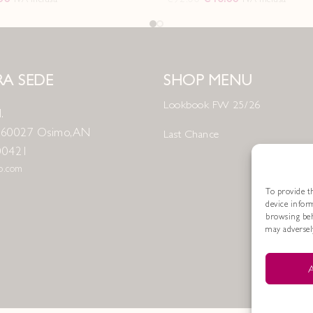
A SEDE
SHOP MENU
Lookbook FW 25/26
.
8 60027 Osimo, AN
Last Chance
00421
no.com
To provide th
device infor
browsing beh
may adversely
A