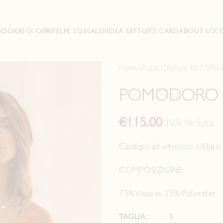
BOOK
RI-SCOPRI
FELPE SS26
SALDI
IDEA GIFT
GIFT CARD
ABOUT US
C
Home
Last Chance SS 25
GI
POMODORO
€
115.00
IVA Inclusa
Cardigan ad intreccio c/filato
COMPOSIZIONE:
75% Viscose 25% Polyester
TAGLIA
S