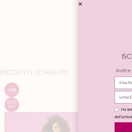
IS
Inoltre
PRODOTTI CORRELATI
-50%
-50%
SOLD
SOLD
OUT
OUT
Ho let
dell’artic