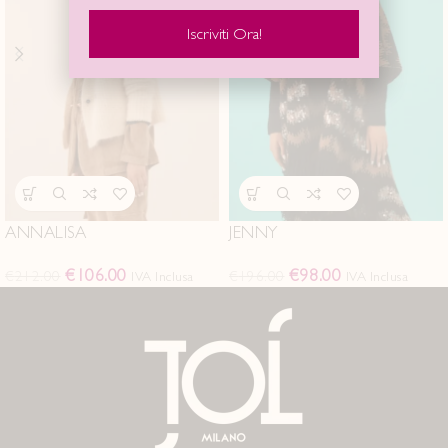
Iscriviti Ora!
ANNALISA
JENNY
€
106.00
€
98.00
€
212.00
€
196.00
IVA Inclusa
IVA Inclusa