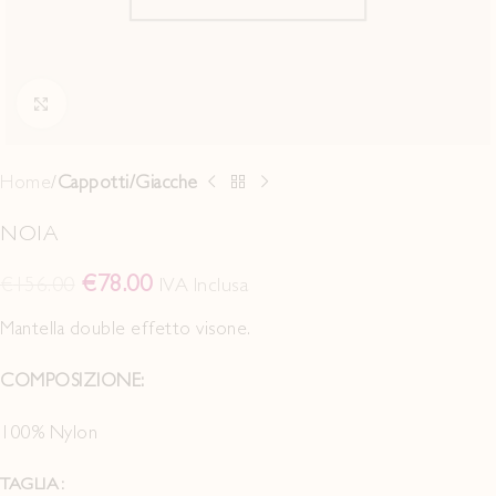
Click to enlarge
Home
Cappotti/Giacche
NOIA
€
78.00
€
156.00
IVA Inclusa
Mantella double effetto visone.
COMPOSIZIONE:
100% Nylon
TAGLIA