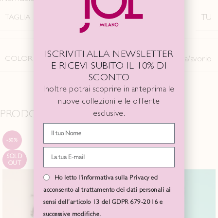
TAGLIA
TU
ISCRIVITI ALLA NEWSLETTER
COLORE
Carbone
,
melanzana/peonia
,
sabbia/avorio
E RICEVI SUBITO IL 10% DI
SCONTO
Inoltre potrai scoprire in anteprima le
nuove collezioni e le offerte
PRODOTTI CORRELATI
esclusive.
-50%
-50%
SOLD
SOLD
OUT
OUT
Ho letto l'informativa sulla Privacy ed
acconsento al trattamento dei dati personali ai
sensi dell’articolo 13 del GDPR 679-2016 e
successive modifiche.