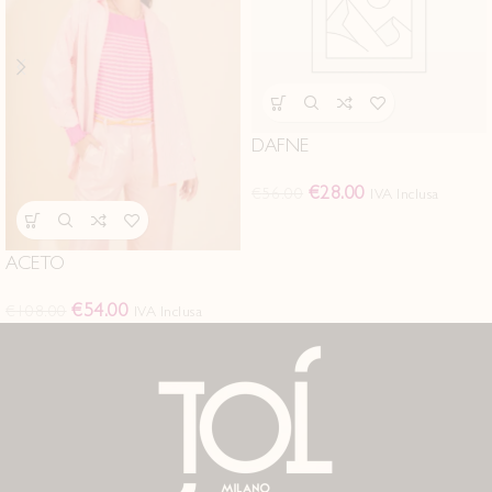
DAFNE
€
28.00
€
56.00
IVA Inclusa
ACETO
€
54.00
€
108.00
IVA Inclusa