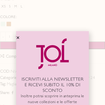
XS
S
M
L
COLORE
AGGIUNGI AL CARRELLO
Compare
Add to wishlist
COD:
N/A
Categorie:
Maglia SS 24
,
Maglie FW 23
,
Spring Summer 24
ISCRIVITI ALLA NEWSLETTER
Tag:
Maglia
E RICEVI SUBITO IL 10% DI
SCONTO
Share:
Inoltre potrai scoprire in anteprima le
nuove collezioni e le offerte