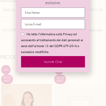
Informazioni aggiuntive
esclusive.
TAGLIA
L
,
M
,
S
,
XS
COLORE
Acqua
,
Caramello
Ho letto l'informativa sulla Privacy ed
acconsento al trattamento dei dati personali ai
sensi dell’articolo 13 del GDPR 679-2016 e
successive modifiche.
PRODOTTI CORRELATI
Iscriviti Ora!
-50%
-50%
SOLD
SOLD
OUT
OUT