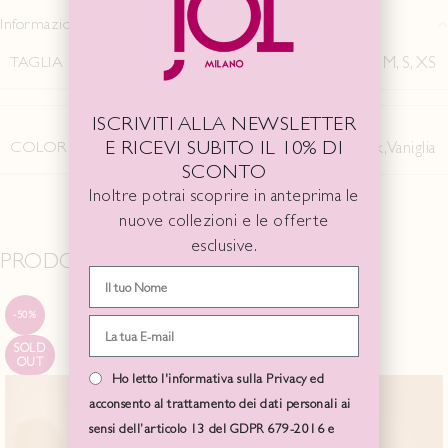
Informazioni aggiuntive
TAGLIA
L
,
M
,
S
,
XS
ISCRIVITI ALLA NEWSLETTER
E RICEVI SUBITO IL 10% DI
COLORE
Black
,
Cocco
,
Menta
,
Pink
,
Vaniglia
SCONTO
Inoltre potrai scoprire in anteprima le
nuove collezioni e le offerte
esclusive.
PRODOTTI CORRELATI
-50%
-50%
SOLD
SOLD
OUT
OUT
Ho letto l'informativa sulla Privacy ed
acconsento al trattamento dei dati personali ai
sensi dell’articolo 13 del GDPR 679-2016 e