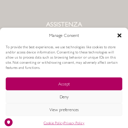
ASSISTENZA
Manage Consent
Condizioni di Vendita
To provide the best experiences, we use technologies like cookies to store
Metodi di Pagamento
and/or access device information. Consenting to these technologies will
allow us to process data such as browsing behavior or unique IDs on this
site. Not consenting or withdrawing consent, may adversely affect certain
Resi e Rimborsi
Spedizioni
features and functions.
Cookie Policy
Privacy Policy
Accept
Deny
JoJ Milano by Progetti S.r.l.
- 2024 © All Rights Reserved
View preferences
Cookie Policy
Privacy Policy
Shop
Wishlist
Cart
My account