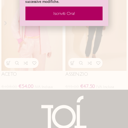
successive modifiche.
Iscriviti Ora!
ACETO
ASSENZIO
€
54.00
€
47.50
€
108.00
€
95.00
IVA Inclusa
IVA Inclusa