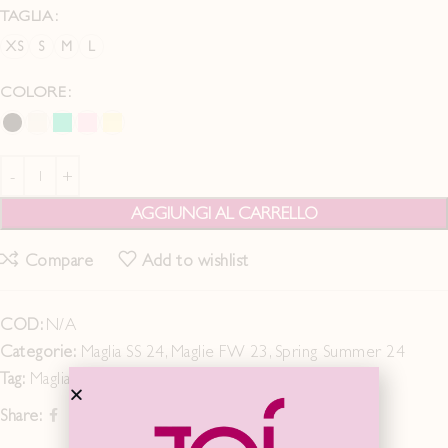
TAGLIA
XS
S
M
L
COLORE
AGGIUNGI AL CARRELLO
Compare
Add to wishlist
COD:
N/A
Categorie:
Maglia SS 24
,
Maglie FW 23
,
Spring Summer 24
Tag:
Maglia
Share: