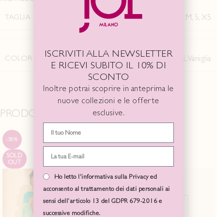
TAGLIA
L
,
M
,
S
,
XS
ISCRIVITI ALLA NEWSLETTER
COLORE
Acqua
,
Black
,
Vaniglia
E RICEVI SUBITO IL 10% DI
SCONTO
Inoltre potrai scoprire in anteprima le
nuove collezioni e le offerte
PRODOTTI CORRELATI
esclusive.
-50%
-50%
SOLD
SOLD
OUT
OUT
Ho letto l'informativa sulla Privacy ed
acconsento al trattamento dei dati personali ai
sensi dell’articolo 13 del GDPR 679-2016 e
successive modifiche.