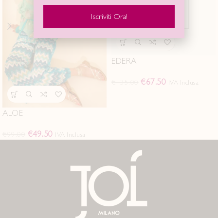
Iscriviti Ora!
EDERA
€
67.50
€
135.00
IVA Inclusa
ALOE
€
49.50
€
99.00
IVA Inclusa