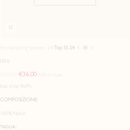
Click to enlarge
Home
Spring Summer 24
Top SS 24
IRIS
€
36.00
€
72.00
IVA Inclusa
top crop fluffy.
COMPOSIZIONE:
100% Nylon
TAGLIA