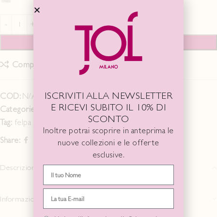
AGGIUNGI AL CARRELLO
Compare
Add to wishlist
ISCRIVITI ALLA NEWSLETTER
COD:
N/A
E RICEVI SUBITO IL 10% DI
Categorie:
Last Chance SS 25
,
MAGLIE/TOP
SCONTO
Tag:
felpa
Inoltre potrai scoprire in anteprima le
Share:
nuove collezioni e le offerte
esclusive.
Descrizione
Informazioni aggiuntive