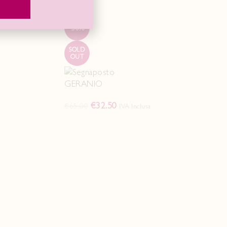
-50%
SOLD
OUT
GERANIO
€
32.50
€
65.00
IVA Inclusa