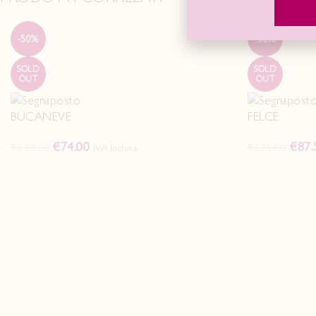
-50%
-50%
SOLD
SOLD
OUT
OUT
BUCANEVE
FELCE
€
74.00
€
87.
€
148.00
€
175.00
IVA Inclusa