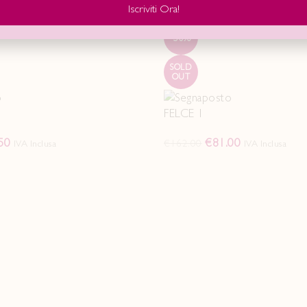
Iscriviti Ora!
-50%
SOLD
OUT
FELCE 1
50
€
81.00
€
162.00
IVA Inclusa
IVA Inclusa