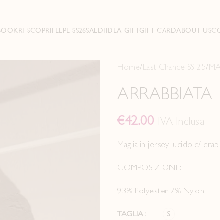
BOOK
RI-SCOPRI
FELPE SS26
SALDI
IDEA GIFT
GIFT CARD
ABOUT US
C
Home
Last Chance SS 25
MA
ARRABBIATA
€
42.00
IVA Inclusa
Maglia in jersey lucido c/ drap
COMPOSIZIONE:
93% Polyester 7% Nylon
TAGLIA
S