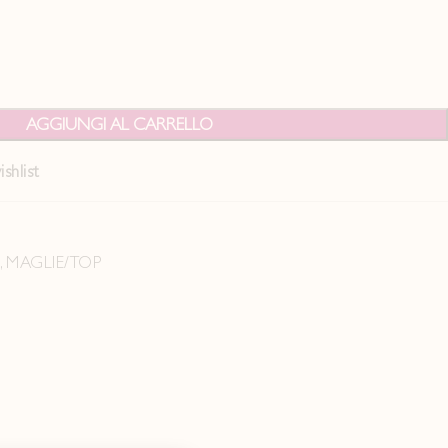
AGGIUNGI AL CARRELLO
shlist
5
,
MAGLIE/TOP