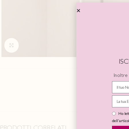
Click to enlarge
IS
Inoltre
Ho let
dell’artic
PRODOTTI CORRELATI