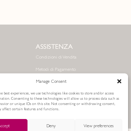
ASSISTENZA
Condizioni di Vendita
Metodi di Pagamento
Resi e Rimborsi
Manage Consent
Spedizioni
e best experiences, we use technologies like cookies to store and/or access
mation. Consenting to these technologies will allow us to process data such as
avior or unique IDs on this site. Not consenting or withdrawing consent,
Cookie Policy
 affect certain features and functions.
Privacy Policy
ccept
Deny
View preferences