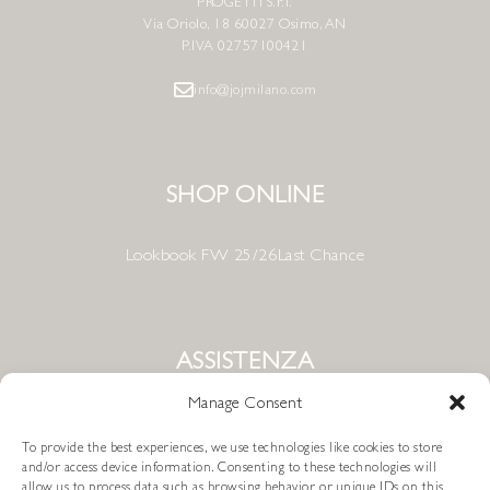
PROGETTI S.r.l.
Via Oriolo, 18 60027 Osimo, AN
P.IVA 02757100421
info@jojmilano.com
SHOP ONLINE
Lookbook FW 25/26
Last Chance
ASSISTENZA
Manage Consent
Condizioni di Vendita
To provide the best experiences, we use technologies like cookies to store
Metodi di Pagamento
and/or access device information. Consenting to these technologies will
allow us to process data such as browsing behavior or unique IDs on this