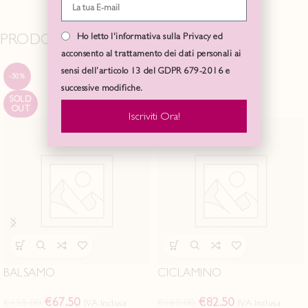
PRODOTTI CORRELATI
Ho letto l'informativa sulla Privacy ed
acconsento al trattamento dei dati personali ai
sensi dell’articolo 13 del GDPR 679-2016 e
-50%
-50%
successive modifiche.
SOLD
SOLD
OUT
OUT
Iscriviti Ora!
BALSAMO
CICLAMINO
€
67.50
€
82.50
€
135.00
€
165.00
IVA Inclusa
IVA Inclusa