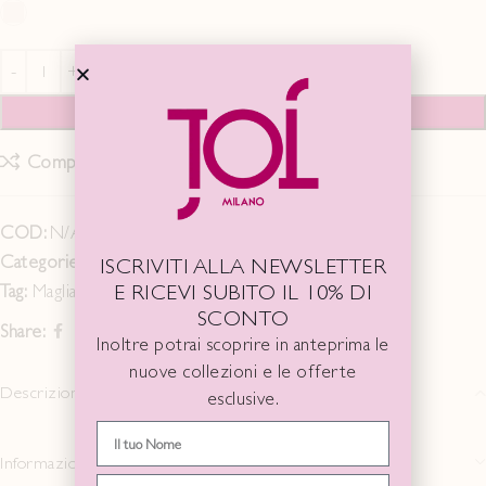
AGGIUNGI AL CARRELLO
Compare
Add to wishlist
COD:
N/A
Categorie:
Last Chance SS 25
,
MAGLIE/TOP
ISCRIVITI ALLA NEWSLETTER
E RICEVI SUBITO IL 10% DI
Tag:
Maglia
SCONTO
Share:
Inoltre potrai scoprire in anteprima le
nuove collezioni e le offerte
Descrizione
esclusive.
Informazioni aggiuntive