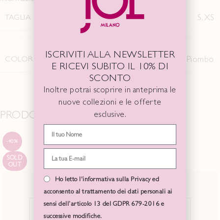
TAGLIA
S
,
XS
ISCRIVITI ALLA NEWSLETTER
COLORE
Black
,
Piombo
E RICEVI SUBITO IL 10% DI
SCONTO
Inoltre potrai scoprire in anteprima le
nuove collezioni e le offerte
PRODOTTI CORRELATI
esclusive.
-40%
-40%
SOLD
SOLD
OUT
OUT
Ho letto l'informativa sulla Privacy ed
acconsento al trattamento dei dati personali ai
sensi dell’articolo 13 del GDPR 679-2016 e
successive modifiche.