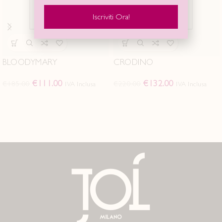
Iscriviti Ora!
BLOODYMARY
CRODINO
€
111.00
€
132.00
€
185.00
€
220.00
IVA Inclusa
IVA Inclusa