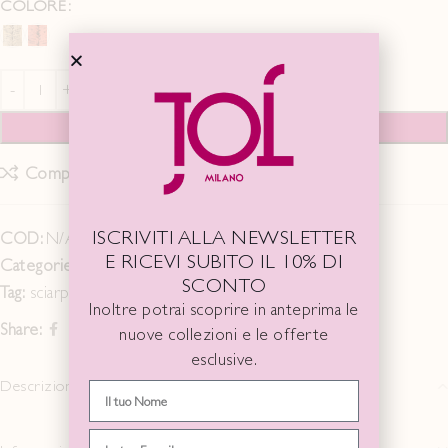
COLORE
AGGIUNGI AL CARRELLO
Compare
Add to wishlist
ISCRIVITI ALLA NEWSLETTER
COD:
N/A
E RICEVI SUBITO IL 10% DI
Categorie:
ACCESSORI
,
Fall Winter 25/26
SCONTO
Tag:
sciarpa
Inoltre potrai scoprire in anteprima le
Share:
nuove collezioni e le offerte
esclusive.
Descrizione