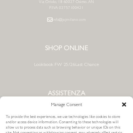
Via Oriolo, 18 60027 Osimo, AN
P.IVA 02757100421
info@jojmilano.com
SHOP ONLINE
Lookbook FW 25/26
Last Chance
ASSISTENZA
Manage Consent
Condizioni di Vendita
To provide the best experiences, we use technologies like cookies to store
Metodi di Pagamento
and/or access device information. Consenting to these technologies will
allow us to process data such as browsing behavior or unique IDs on this
site. Not consenting or withdrawing consent, may adversely affect certain