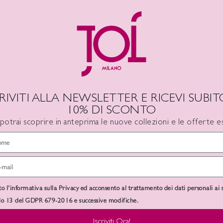
DESCRIZIONE
INFORMAZIONI AGGIUNTIVE
CRIVITI ALLA NEWSLETTER E RICEVI SUBITO
10% DI SCONTO
 potrai scoprire in anteprima le nuove collezioni e le offerte es
-50%
SOLD
OUT
to l'informativa sulla Privacy ed acconsento al trattamento dei dati personali ai 
olo 13 del GDPR 679-2016 e successive modifiche.
Iscriviti Ora!