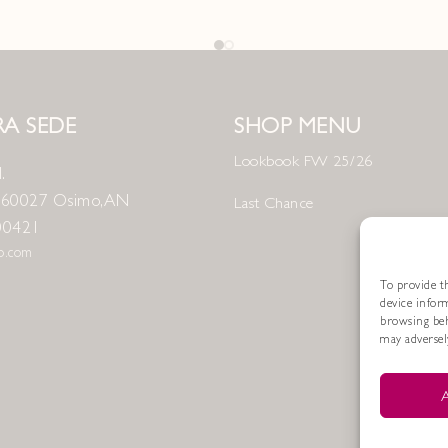
A SEDE
SHOP MENU
Lookbook FW 25/26
.
8 60027 Osimo, AN
Last Chance
00421
no.com
To provide th
device infor
browsing beh
may adversely
A