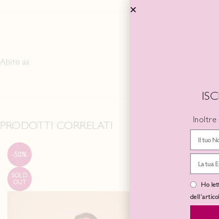
Abito aa
IS
Inoltre
PRODOTTI CORRELATI
-50%
-50%
SOLD
SOLD
OUT
OUT
Ho let
dell’artic