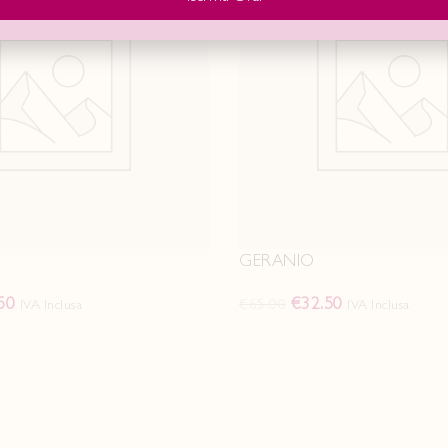
GERANIO
50
€
32.50
€
65.00
IVA Inclusa
IVA Inclusa