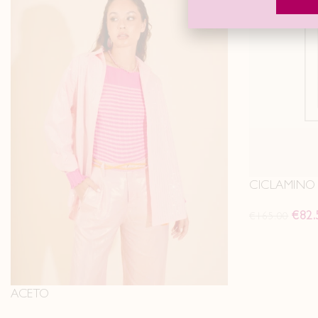
CICLAMINO
€
82.
€
165.00
ACETO