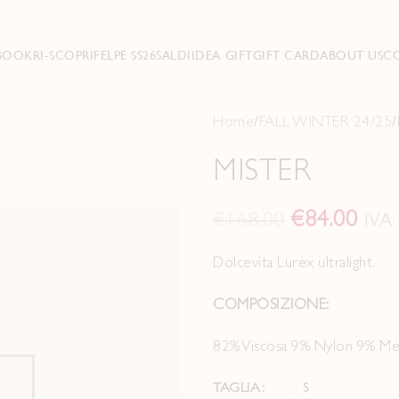
BOOK
RI-SCOPRI
FELPE SS26
SALDI
IDEA GIFT
GIFT CARD
ABOUT US
C
Home
FALL WINTER 24/25
MISTER
€
84.00
€
168.00
IVA 
Dolcevita Lurex ultralight.
COMPOSIZIONE:
82% Viscosa 9% Nylon 9% Met
TAGLIA
S