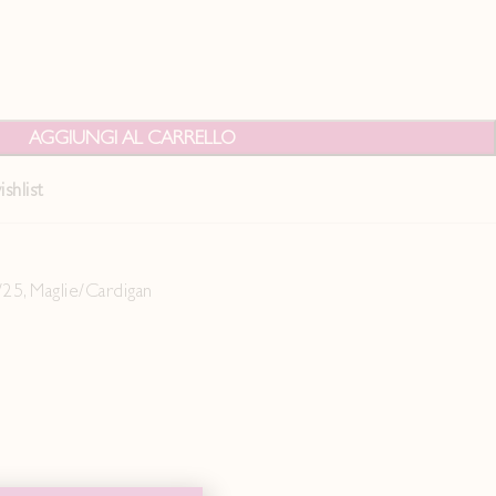
AGGIUNGI AL CARRELLO
shlist
/25
,
Maglie/Cardigan