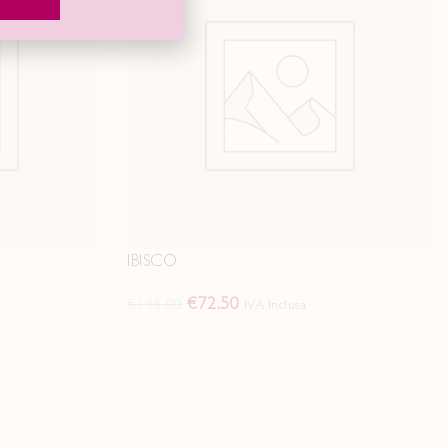
IBISCO
€
72.50
€
145.00
IVA Inclusa