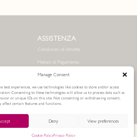
ASSISTENZA
Condizioni di Vendita
Metodi di Pagamento
Resi e Rimborsi
Manage Consent
Spedizioni
e best experiences, we use technologies like cookies to store and/or access
mation. Consenting to these technologies will allow us to process data such as
avior or unique IDs on this site. Not consenting or withdrawing consent,
Cookie Policy
 affect certain features and functions.
Privacy Policy
ccept
Deny
View preferences
Cookie Policy
Privacy Policy