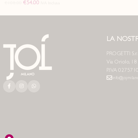
€
54.00
€
108.00
IVA Inclusa
LA NOSTR
PROGETTI S.r.l
Via Oriolo, 1
P.IVA 027571
info@jojmila