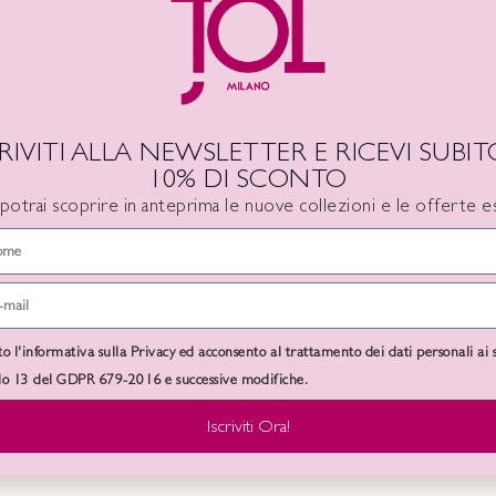
CRIVITI ALLA NEWSLETTER E RICEVI SUBITO
10% DI SCONTO
 potrai scoprire in anteprima le nuove collezioni e le offerte es
-50%
SA
SOLD
nclusa
OUT
CLEMENTINO
to l'informativa sulla Privacy ed acconsento al trattamento dei dati personali ai 
olo 13 del GDPR 679-2016 e successive modifiche.
€
59.00
€
118.00
IVA Inclusa
Iscriviti Ora!