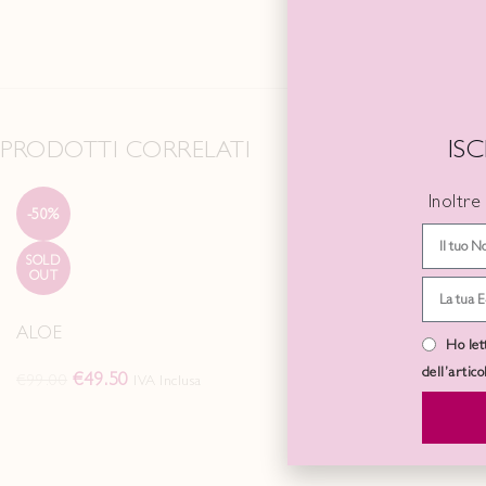
IS
PRODOTTI CORRELATI
Inoltre
-50%
CAPRICCIO
SOLD
€
135.00
IVA I
OUT
ALOE
Ho let
dell’artic
€
49.50
€
99.00
IVA Inclusa