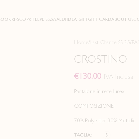
BOOK
RI-SCOPRI
FELPE SS26
SALDI
IDEA GIFT
GIFT CARD
ABOUT US
C
Home
Last Chance SS 25
PA
CROSTINO
€
130.00
IVA Inclusa
Pantalone in rete lurex.
COMPOSIZIONE:
70% Polyester 30% Metallic
TAGLIA
S