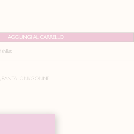
AGGIUNGI AL CARRELLO
shlist
5
,
PANTALONI/GONNE