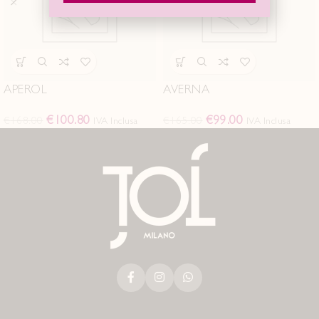
APEROL
AVERNA
€
100.80
€
99.00
€
168.00
€
165.00
IVA Inclusa
IVA Inclusa