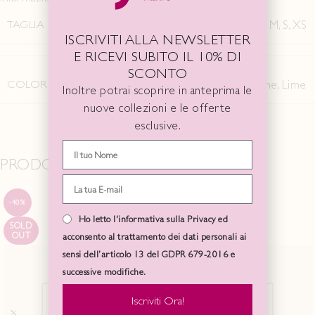
TAGLIA
M
,
S
,
XS
ISCRIVITI ALLA NEWSLETTER
E RICEVI SUBITO IL 10% DI
SCONTO
COLORE
Lampone
,
Lime
Inoltre potrai scoprire in anteprima le
nuove collezioni e le offerte
esclusive.
PRODOTTI CORRELATI
-40%
-40%
Ho letto l'informativa sulla Privacy ed
SOLD
SOLD
OUT
OUT
acconsento al trattamento dei dati personali ai
sensi dell’articolo 13 del GDPR 679-2016 e
successive modifiche.
Iscriviti Ora!