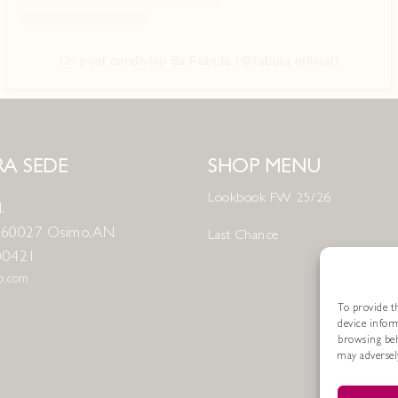
Un post condiviso da Fabula (@fabula.official)
A SEDE
SHOP MENU
Lookbook FW 25/26
.
8 60027 Osimo, AN
Last Chance
00421
no.com
To provide th
device infor
browsing beh
may adversely