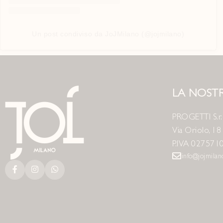
Un post condiviso da JoJMilano (@jojmilano)
LA NOSTR
PROGETTI S.r.l
Via Oriolo, 1
P.IVA 027571
info@jojmila