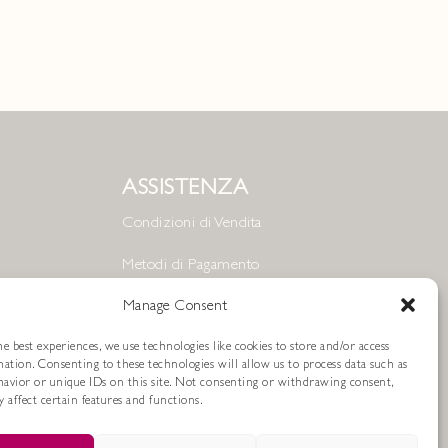
ASSISTENZA
Condizioni di Vendita
Metodi di Pagamento
Resi e Rimborsi
Manage Consent
Spedizioni
e best experiences, we use technologies like cookies to store and/or access
mation. Consenting to these technologies will allow us to process data such as
avior or unique IDs on this site. Not consenting or withdrawing consent,
Cookie Policy
 affect certain features and functions.
Privacy Policy