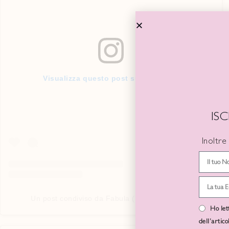
Visualizza questo post su Instagram
IS
Inoltre
Un post condiviso da Fabula (@fabula.official)
Ho let
dell’artic